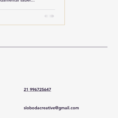
damental saber...
21 996725647
slobodacreative@gmail.com